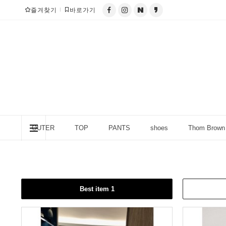
즐겨찾기
바로가기
OUTER
TOP
PANTS
shoes
Thom Brown
column (칼럼)
Best item 1