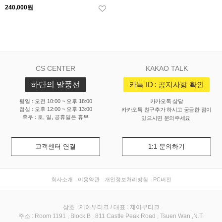
240,000원
CS CENTER
KAKAO TALK
하단의 말풍선
카톡 ID : 공지사항 확인
평일 : 오전 10:00 ~ 오후 18:00
카카오톡 상담
점심 : 오후 12:00 ~ 오후 13:00
카카오톡 친구추가 하시고 궁금한 점이
휴무 : 토, 일, 공휴일은 휴무
있으시면 문의주세요.
고객센터 연결
1:1 문의하기
회사소개
이용약관
개인정보처리방침
PC버전
상호 : 제이부티크 / 대표 : 제이부티크
주소 : Room 1191 , Block B , 811 Castle Peak Road , Tsuen Wan ,N.T.