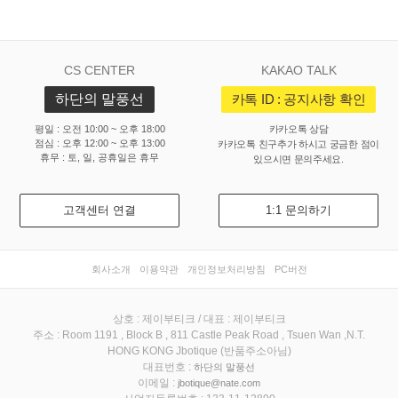
CS CENTER
KAKAO TALK
하단의 말풍선
카톡 ID : 공지사항 확인
평일 : 오전 10:00 ~ 오후 18:00
카카오톡 상담
점심 : 오후 12:00 ~ 오후 13:00
카카오톡 친구추가 하시고 궁금한 점이
휴무 : 토, 일, 공휴일은 휴무
있으시면 문의주세요.
고객센터 연결
1:1 문의하기
회사소개
이용약관
개인정보처리방침
PC버전
상호 : 제이부티크 / 대표 : 제이부티크
주소 : Room 1191 , Block B , 811 Castle Peak Road , Tsuen Wan ,N.T.
HONG KONG Jbotique (반품주소아님)
대표번호 :
하단의 말풍선
이메일 :
jbotique@nate.com