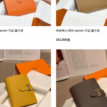
psom 지갑 올수공
에르메스 베안 epsom 지갑 올수공
363,000원