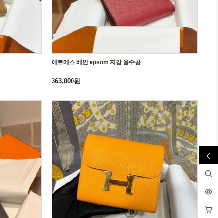
에르메스 베안 epsom 지갑 올수공
363,000원