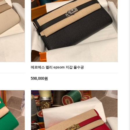
에르메스 켈리 epsom 지갑 올수공
598,000원