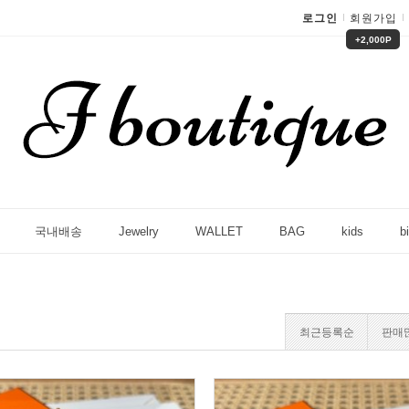
로그인
회원가입
+2,000P
국내배송
Jewelry
WALLET
BAG
kids
bi
최근등록순
판매