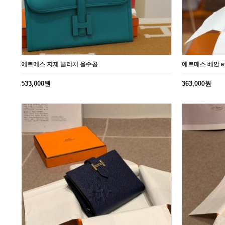
에르메스 지제 클러치 올수공
에르메스 베안 e
533,000원
363,000원