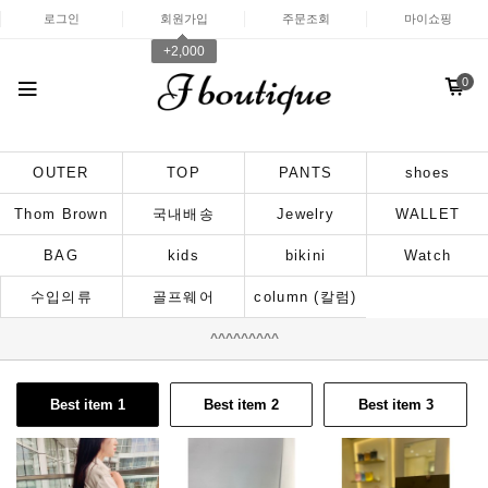
로그인
회원가입
주문조회
마이쇼핑
+2,000
0
OUTER
TOP
PANTS
shoes
Thom Brown
국내배송
Jewelry
WALLET
BAG
kids
bikini
Watch
수입의류
골프웨어
column (칼럼)
^^^^^^^^^
Best item 1
Best item 2
Best item 3