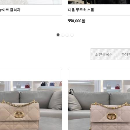
 누아르 클러치
디올 뚜주흐 스몰
550,000원
최근등록순
판매