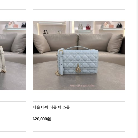
디올 마이 디올 백 스몰
620,000원