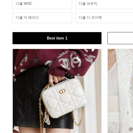
디올 WOC
디올 파우치
디올 더 레이디
디올 디 조이백
Best item 1