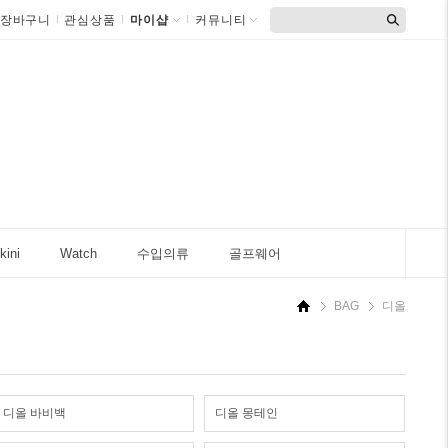
장바구니
관심상품
마이샵
커뮤니티
kini
Watch
수입의류
골프웨어
BAG
디올
디올 바비백
디올 몽테인