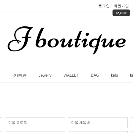
로그인
회원가입
+2,000P
국내배송
Jewelry
WALLET
BAG
kids
bi
디올 북토트
디올 새들백