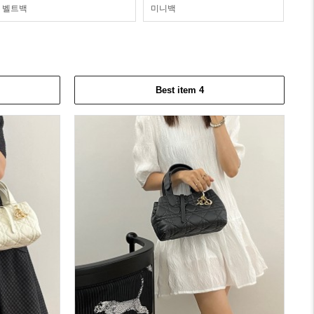
벨트백
미니백
Best item 4