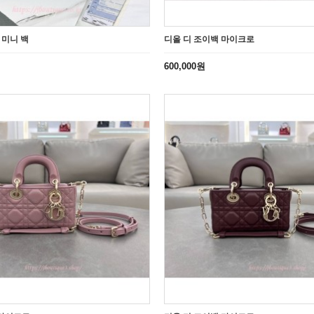
o 미니 백
디올 디 조이백 마이크로
600,000원