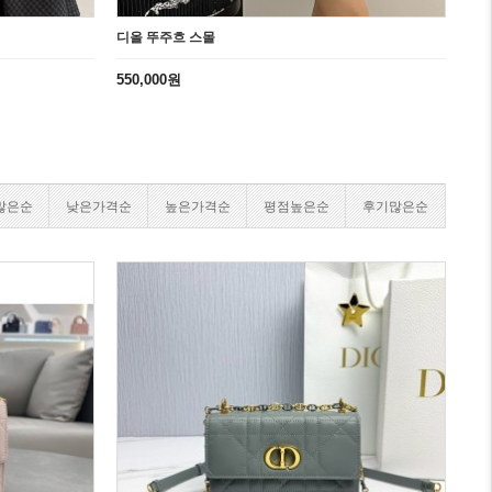
디올 뚜주흐 스몰
디올 미
디올 cd
550,000원
400,0
457,0
많은순
낮은가격순
높은가격순
평점높은순
후기많은순