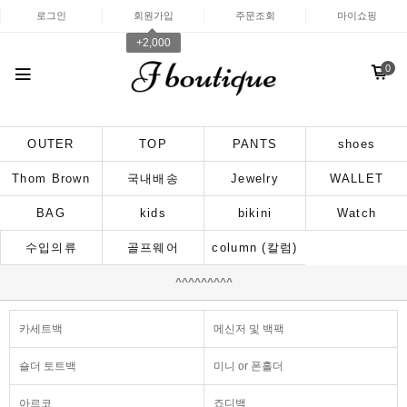
로그인
회원가입
주문조회
마이쇼핑
+2,000
0
OUTER
TOP
PANTS
shoes
Thom Brown
국내배송
Jewelry
WALLET
BAG
kids
bikini
Watch
수입의류
골프웨어
column (칼럼)
^^^^^^^^^
카세트백
메신저 및 백팩
숄더 토트백
미니 or 폰홀더
아르코
죠디백