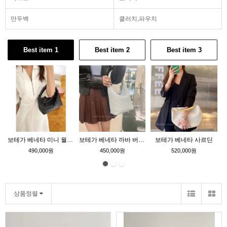
만두백
클러치,파우치
Best item 1
Best item 2
Best item 3
보테가 베네타 미니 월리스
보테가 베네타 까바 버킷 스몰
보테가 베네타 사르딘
490,000원
450,000원
520,000원
상품정렬