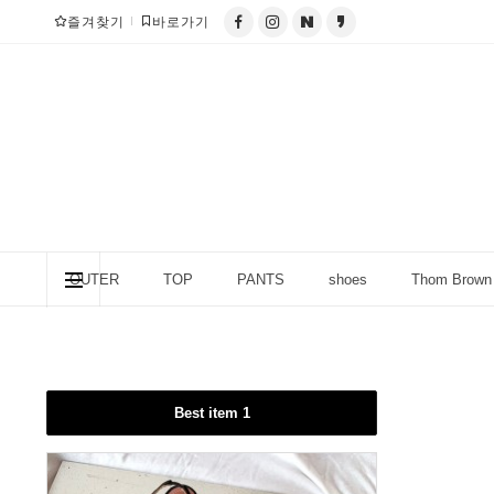
즐겨찾기
바로가기
OUTER
TOP
PANTS
shoes
Thom Brown
column (칼럼)
Best item 1