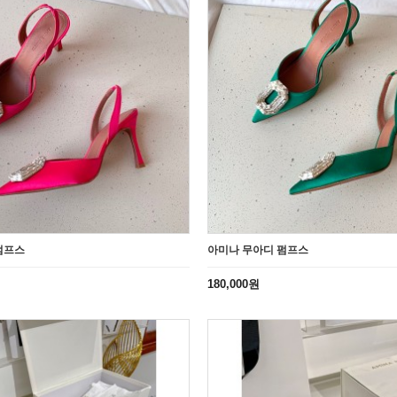
펌프스
아미나 무아디 펌프스
180,000원