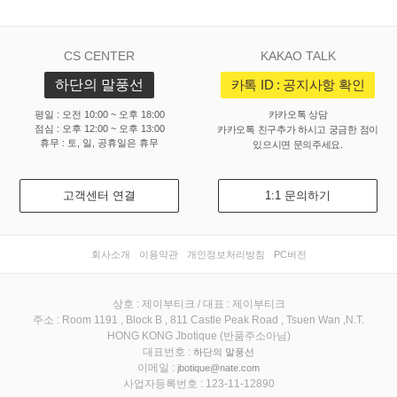
CS CENTER
KAKAO TALK
하단의 말풍선
카톡 ID : 공지사항 확인
평일 : 오전 10:00 ~ 오후 18:00
카카오톡 상담
점심 : 오후 12:00 ~ 오후 13:00
카카오톡 친구추가 하시고 궁금한 점이
휴무 : 토, 일, 공휴일은 휴무
있으시면 문의주세요.
고객센터 연결
1:1 문의하기
회사소개
이용약관
개인정보처리방침
PC버전
상호 : 제이부티크 / 대표 : 제이부티크
주소 : Room 1191 , Block B , 811 Castle Peak Road , Tsuen Wan ,N.T.
HONG KONG Jbotique (반품주소아님)
대표번호 :
하단의 말풍선
이메일 :
jbotique@nate.com
사업자등록번호 : 123-11-12890