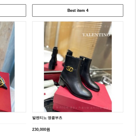
Best item 4
발렌티노 앵클부츠
발렌티노
230,000원
180,0