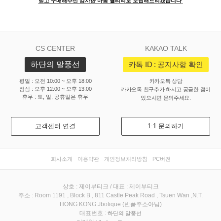
믿고 구매해주신 감사한 마음 퀄리티로 보답해드리겠습니다
CS CENTER
KAKAO TALK
하단의 말풍선
카톡 ID : 공지사항 확인
평일 : 오전 10:00 ~ 오후 18:00
카카오톡 상담
점심 : 오후 12:00 ~ 오후 13:00
카카오톡 친구추가 하시고 궁금한 점이
휴무 : 토, 일, 공휴일은 휴무
있으시면 문의주세요.
고객센터 연결
1:1 문의하기
회사소개
이용약관
개인정보처리방침
PC버전
상호 : 제이부티크 / 대표 : 제이부티크
주소 : Room 1191 , Block B , 811 Castle Peak Road , Tsuen Wan ,N.T.
HONG KONG Jbotique (반품주소아님)
대표번호 :
하단의 말풍선